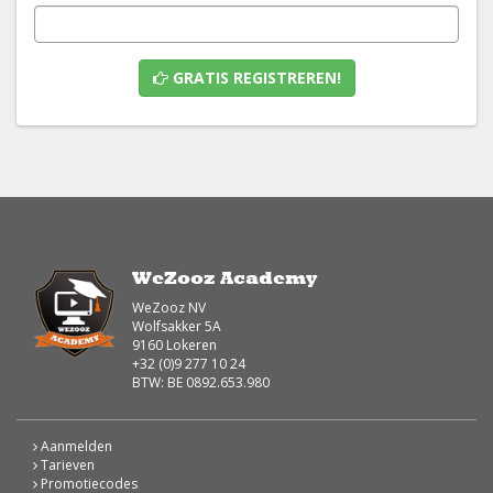
GRATIS REGISTREREN!
WeZooz Academy
WeZooz NV
Wolfsakker 5A
9160 Lokeren
+32 (0)9 277 10 24
BTW: BE 0892.653.980
Aanmelden
Tarieven
Promotiecodes