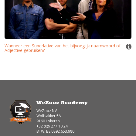
Wanneer een Superlative van het bijvoeglijk naamwoord of
Adjective gebruiken?
WeZooz Academy
WeZooz NV
Wolfsakker 5A
9160 Lokeren
+32 (0)9 277 10 24
BTW: BE 0892.653.980