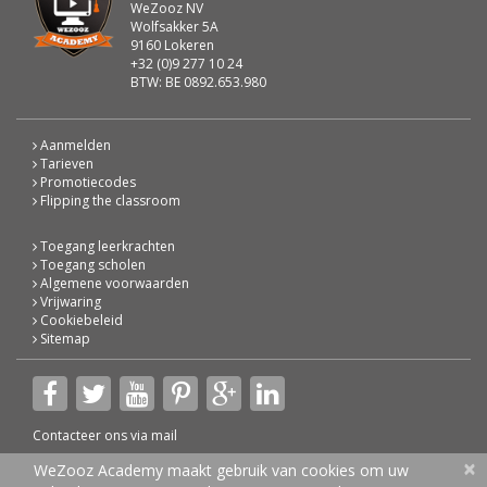
WeZooz NV
Wolfsakker 5A
9160 Lokeren
+32 (0)9 277 10 24
BTW: BE 0892.653.980
Aanmelden
Tarieven
Promotiecodes
Flipping the classroom
Toegang leerkrachten
Toegang scholen
Algemene voorwaarden
Vrijwaring
Cookiebeleid
Sitemap
Contacteer ons via
mail
×
© 2026 WeZooz Academy
WeZooz Academy maakt gebruik van cookies om uw