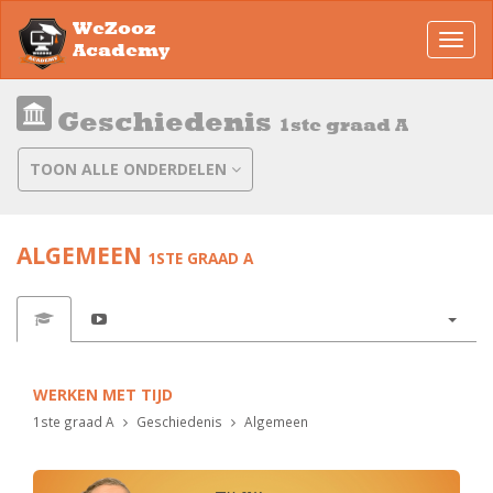
WeZooz
Toggl
Academy
navig
Geschiedenis
1ste graad A
TOON ALLE ONDERDELEN
ALGEMEEN
1STE GRAAD A
WERKEN MET TIJD
1ste graad A
Geschiedenis
Algemeen