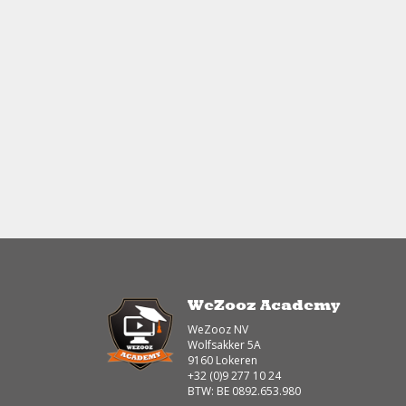
WeZooz Academy
WeZooz NV
Wolfsakker 5A
9160 Lokeren
+32 (0)9 277 10 24
BTW: BE 0892.653.980