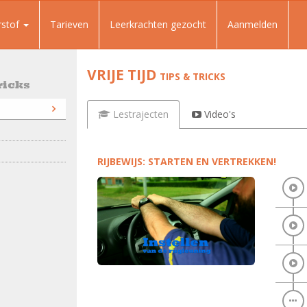
rstof
Tarieven
Leerkrachten gezocht
Aanmelden
VRIJE TIJD
TIPS & TRICKS
ricks
Lestrajecten
Video's
RIJBEWIJS: STARTEN EN VERTREKKEN!