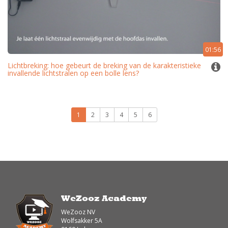
01:56
Lichtbreking: hoe gebeurt de breking van de karakteristieke
invallende lichtstralen op een bolle lens?
1
2
3
4
5
6
WeZooz Academy
WeZooz NV
Wolfsakker 5A