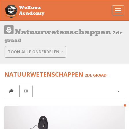
WeZooz
Toggl
Academy
navig
Natuurwetenschappen
2de
graad
TOON ALLE ONDERDELEN
NATUURWETENSCHAPPEN
2DE GRAAD