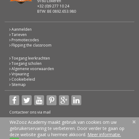
9160 Lokeren
+32 (0)9 277 10 24
BTW: BE 0892.653.980
Aanmelden
Tarieven
Promotiecodes
Flipping the classroom
Toegang leerkrachten
Toegang scholen
Algemene voorwaarden
Vrijwaring
Cookiebeleid
Sitemap
Contacteer ons via
mail
×
© 2026 WeZooz Academy
WeZooz Academy maakt gebruik van cookies om uw
gebruikerservaring te verbeteren. Door verder te gaan op
deze website gaat u hiermee akkoord.
Meer informatie.