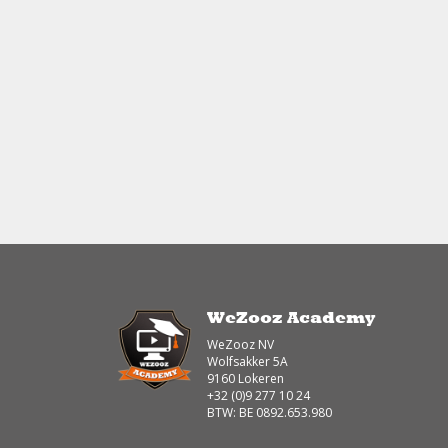
WeZooz Academy
WeZooz NV
Wolfsakker 5A
9160 Lokeren
+32 (0)9 277 10 24
BTW: BE 0892.653.980