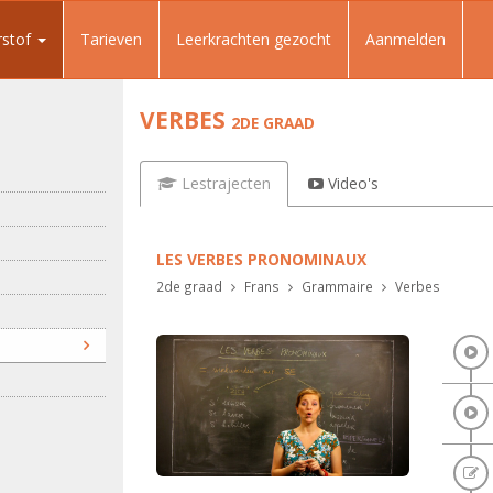
rstof
Tarieven
Leerkrachten gezocht
Aanmelden
VERBES
2DE GRAAD
Lestrajecten
Video's
LES VERBES PRONOMINAUX
2de graad
Frans
Grammaire
Verbes