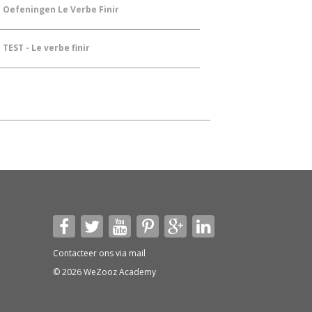
Oefeningen Le Verbe Finir
TEST - Le verbe finir
Contacteer ons via
mail
© 2026 WeZooz Academy