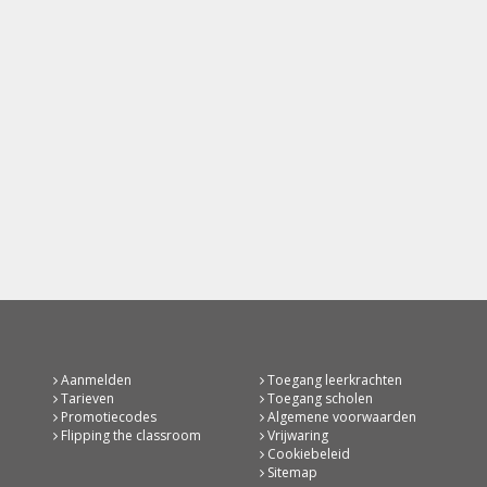
Aanmelden
Toegang leerkrachten
Tarieven
Toegang scholen
Promotiecodes
Algemene voorwaarden
Flipping the classroom
Vrijwaring
Cookiebeleid
Sitemap