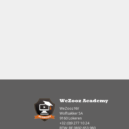
WeZooz Academy
WeZooz NV
Wolfsakker 5A
9160 Lokeren
+32 (0)9 277 10 24
BTW: BE 0892.653.980