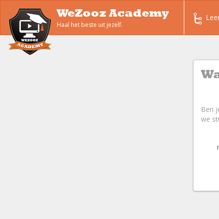
WeZooz Academy
Lee
Haal het beste uit jezelf.
Wa
Ben j
we st