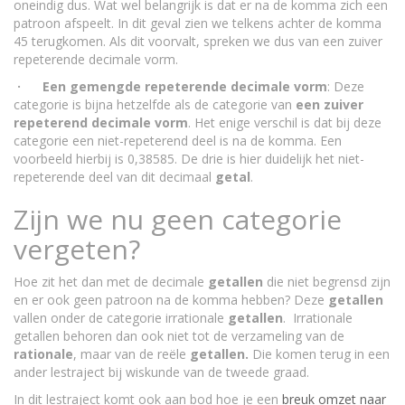
oneindig dus. Wat wel belangrijk is dat er na de komma zich een
patroon afspeelt. In dit geval zien we telkens achter de komma
45 terugkomen. Als dit voorvalt, spreken we dus van een zuiver
repeterende decimale vorm.
· Een gemengde repeterende decimale vorm
: Deze
categorie is bijna hetzelfde als de categorie van
een zuiver
repeterend decimale vorm
. Het enige verschil is dat bij deze
categorie een niet-repeterend deel is na de komma. Een
voorbeeld hierbij is 0,38585. De drie is hier duidelijk het niet-
repeterende deel van dit decimaal
getal
.
Zijn we nu geen categorie
vergeten?
Hoe zit het dan met de decimale
getallen
die niet begrensd zijn
en er ook geen patroon na de komma hebben? Deze
getallen
vallen onder de categorie irrationale
getallen
. Irrationale
getallen behoren dan ook niet tot de verzameling van de
rationale
, maar van de reële
getallen.
Die komen terug in een
ander lestraject bij wiskunde van de tweede graad.
In dit lestraject komt ook aan bod hoe je een
breuk omzet naar