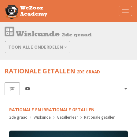
WeZooz
Toggl
Academy
navig
Wiskunde
2de graad
TOON ALLE ONDERDELEN
RATIONALE GETALLEN
2DE GRAAD
RATIONALE EN IRRATIONALE GETALLEN
2de graad
Wiskunde
Getallenleer
Rationale getallen