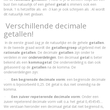
bus! Een natuurlijk of een geheel
getal
is immers ook een
breuk. 1 is hetzelfde als en -3 kan je ook schrijven als . Al wordt
dit natuurlijk niet gedaan.
Verschillende decimale
getallen!
In de eerste graad zag je de natuurlijke en de gehele
getallen
.
In de tweede graad wordt die
getallengroep
uitgebreid met de
rationale
getallen
. De decimale
getallen
zijn onder te
verdelen in vier
onderverdelingen
. Een decimaal
getal
is beter
bekend als een
kommagetal
. Die onderverdeling is dan ook
gebaseerd op de
getallen
na de komma. De
onderverdelingen zijn:
·
Een begrensde decimale vorm
: een begrensde decimale
vorm is bijvoorbeeld 0,25. Dit getal is dus niet oneindig na de
komma.
·
Een zuiver repeterende decimale vorm
: Onder een
zuiver repeterend decimale vorm valt o.a. het getal 0,454545…
We verstaan hieronder een decimaal getal dat niet begrensd is,