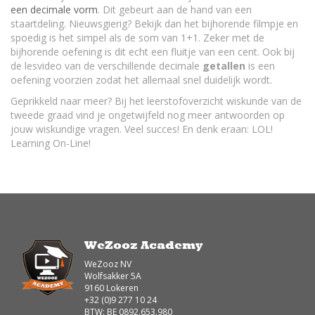
een decimale vorm
. Dit gebeurt aan de hand van een
staartdeling. Nieuwsgierig? Bekijk dan het bijhorende filmpje en
spoedig is het simpel als de som van 1+1. Zeker met de
bijhorende oefening is dit echt een fluitje van een cent. Ook bij
de lesvideo van de verschillende decimale
getallen
is een
oefening voorzien zodat het allemaal snel duidelijk wordt.
Geprikkeld naar meer? Bij het leerstofoverzicht wiskunde van de
tweede graad vind je ongetwijfeld nog meer antwoorden op
jouw wiskundige vragen. Veel succes! En denk eraan: LOL!
Learning On-Line!
WeZooz Academy
WeZooz NV
Wolfsakker 5A
9160 Lokeren
+32 (0)9 277 10 24
BTW: BE 0892.653.980