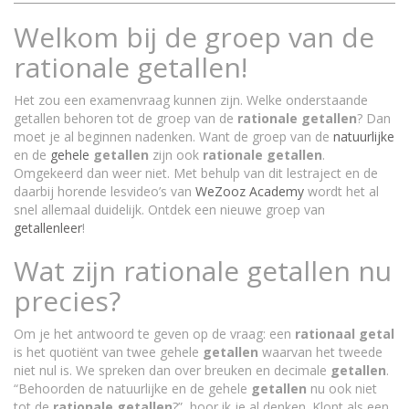
Welkom bij de groep van de
rationale getallen!
Het zou een examenvraag kunnen zijn. Welke onderstaande
getallen behoren tot de groep van de
rationale
getallen
? Dan
moet je al beginnen nadenken. Want de groep van de
natuurlijke
en de
gehele
getallen
zijn ook
rationale
getallen
.
Omgekeerd dan weer niet. Met behulp van dit lestraject en de
daarbij horende lesvideo’s van
WeZooz Academy
wordt het al
snel allemaal duidelijk. Ontdek een nieuwe groep van
getallenleer
!
Wat zijn rationale getallen nu
precies?
Om je het antwoord te geven op de vraag: een
rationaal
getal
is het quotiënt van twee gehele
getallen
waarvan het tweede
niet nul is. We spreken dan over breuken en decimale
getallen
.
“Behoorden de natuurlijke en de gehele
getallen
nu ook niet
tot de
rationale
getallen
?”, hoor ik je al denken. Klopt als een