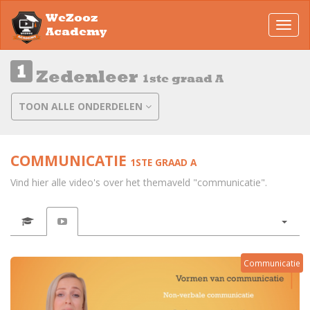
WeZooz
Toggl
Academy
navig
Zedenleer
1ste graad A
TOON ALLE ONDERDELEN
COMMUNICATIE
1STE GRAAD A
Vind hier alle video's over het themaveld "communicatie".
Communicatie