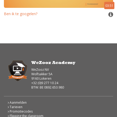
03:51
Ben ik te googelen?
WeZooz Academy
WeZooz NV
Wolfsakker 5A
9160 Lokeren
+32 (0)9 277 10 24
BTW: BE 0892.653.980
Aanmelden
Tarieven
Promotiecodes
Flipping the classroom