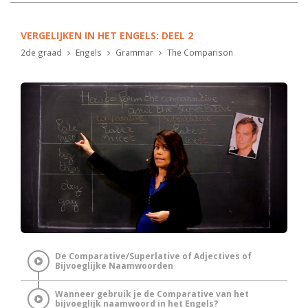
VERGELIJKEN IN HET ENGELS: DEEL 2
2de graad
Engels
Grammar
The Comparison
De Comparative/Superlative of Adjectives of
Bijvoeglijke Naamwoorden
Wanneer gebruik je de Comparative van het
bijvoeglijk naamwoord in het Engels?