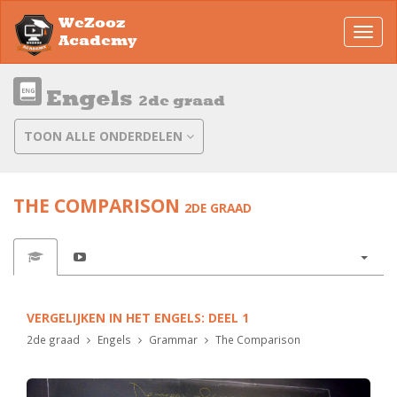
WeZooz
Toggl
Academy
navig
Engels
2de graad
TOON ALLE ONDERDELEN
THE COMPARISON
2DE GRAAD
VERGELIJKEN IN HET ENGELS: DEEL 1
2de graad
Engels
Grammar
The Comparison