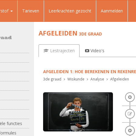
rstof
Tarieven
Leerkrachten gezocht
Aanmelden
AFGELEIDEN
3DE GRAAD
raad
Lestrajecten
Video's
AFGELEIDEN 1: HOE BEREKENEN EN REKENR
3de graad
Wiskunde
Analyse
Afgeleiden
le functies
formules