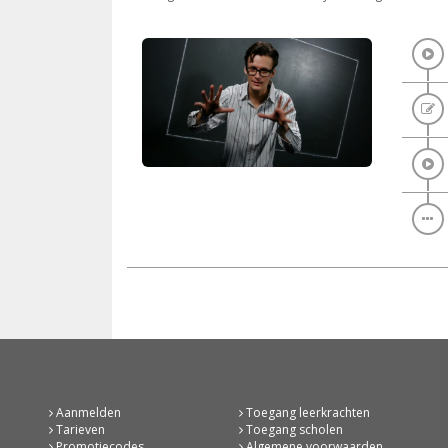
Aanmelden
Toegang leerkrachten
Tarieven
Toegang scholen
Promotiecodes
Algemene voorwaarden