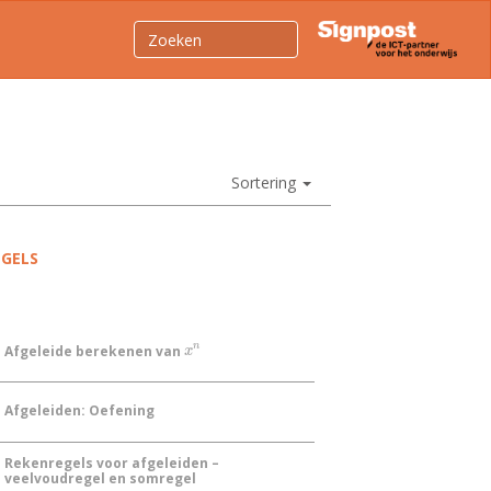
Sortering
EGELS
n
Afgeleide berekenen van
x
n
x
Afgeleiden: Oefening
Rekenregels voor afgeleiden –
veelvoudregel en somregel