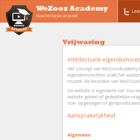
WeZooz Academy
Lee
Haal het beste uit jezelf.
Vrijwaring
Intellectuele eigendomsre
Het concept van WeZoozAcademy.be,
eigendomsrechten zoals het auteursr
muziek. Als bezoeker van WeZoozAc
De website is eigendom van You-Vie
website geheel of gedeeltelijke ma
ook- opgeslagen of gereproduceerd 
Aansprakelijkheid
Algemeen