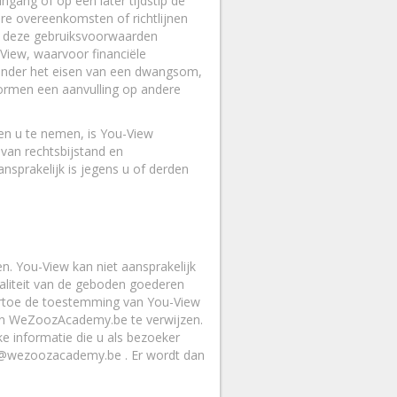
gang of op een later tijdstip de
re overeenkomsten of richtlijnen
an deze gebruiksvoorwaarden
-View, waarvoor financiële
ronder het eisen van een dwangsom,
ormen een aanvulling op andere
.
en u te nemen, is You-View
van rechtsbijstand en
nsprakelijk is jegens u of derden
n. You-View kan niet aansprakelijk
waliteit van de geboden goederen
aartoe de toestemming van You-View
van WeZoozAcademy.be te verwijzen.
e informatie die u als bezoeker
o@wezoozacademy.be . Er wordt dan