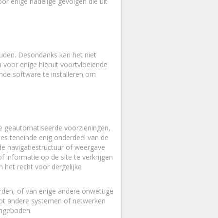
r enige nadelige gevolgen die uit
ouden. Desondanks kan het niet
voor enige hieruit voortvloeiende
nde software te installeren om
re geautomatiseerde voorzieningen,
ces teneinde enig onderdeel van de
 de navigatiestructuur of weergave
 informatie op de site te verkrijgen
h het recht voor dergelijke
rden, of van enige andere onwettige
tot andere systemen of netwerken
angeboden.