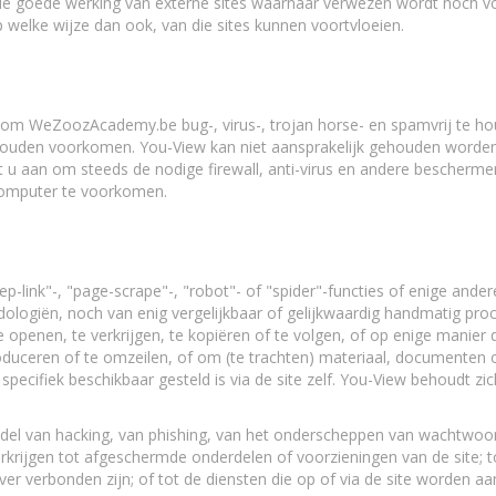
e goede werking van externe sites waarnaar verwezen wordt noch voo
p welke wijze dan ook, van die sites kunnen voortvloeien.
n om WeZoozAcademy.be bug-, virus-, trojan horse- en spamvrij te h
zouden voorkomen. You-View kan niet aansprakelijk gehouden worden 
t u aan om steeds de nodige firewall, anti-virus en andere bescherme
computer te voorkomen.
-link"-, "page-scrape"-, "robot"- of "spider"-functies of enige ande
logiën, noch van enig vergelijkbaar of gelijkwaardig handmatig pro
e openen, te verkrijgen, te kopiëren of te volgen, of op enige manier
roduceren of te omzeilen, of om (te trachten) materiaal, documenten of
pecifiek beschikbaar gesteld is via de site zelf. You-View behoudt zic
del van hacking, van phishing, van het onderscheppen van wachtwoo
krijgen tot afgeschermde onderdelen of voorzieningen van de site; 
ver verbonden zijn; of tot de diensten die op of via de site worden a