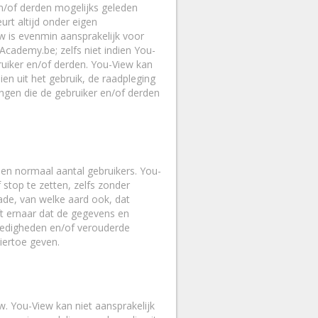
en/of derden mogelijks geleden
rt altijd onder eigen
w is evenmin aansprakelijk voor
Academy.be; zelfs niet indien You-
iker en/of derden. You-View kan
ien uit het gebruik, de raadpleging
gen die de gebruiker en/of derden
een normaal aantal gebruikers. You-
stop te zetten, zelfs zonder
ade, van welke aard ook, dat
ft ernaar dat de gegevens en
ledigheden en/of verouderde
iertoe geven.
. You-View kan niet aansprakelijk