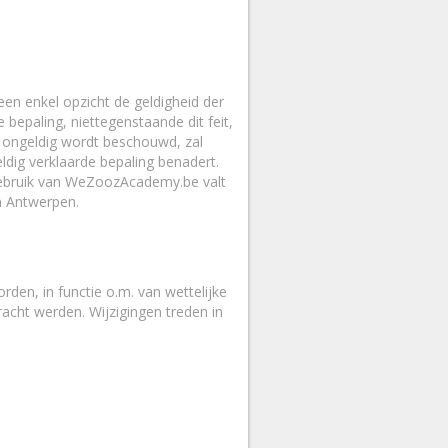
een enkel opzicht de geldigheid der
 bepaling, niettegenstaande dit feit,
ig ongeldig wordt beschouwd, zal
dig verklaarde bepaling benadert.
 gebruik van WeZoozAcademy.be valt
n Antwerpen.
den, in functie o.m. van wettelijke
acht werden. Wijzigingen treden in