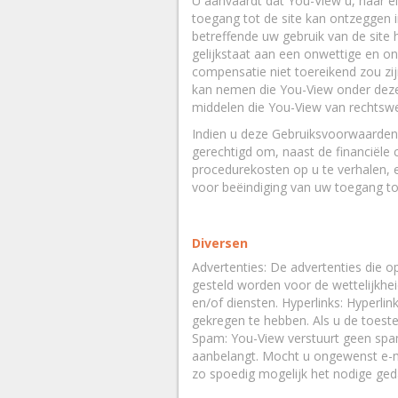
U aanvaardt dat You-View u, naar ei
toegang tot de site kan ontzeggen 
betreffende uw gebruik van de site
gelijkstaat aan een onwettige en on
compensatie niet toereikend zou zi
kan nemen die You-View onder deze
middelen die You-View van rechtsweg
Indien u deze Gebruiksvoorwaarden 
gerechtigd om, naast de financiële 
procedurekosten op u te verhalen, e
voor beëindiging van uw toegang to
Diversen
Advertenties: De advertenties die o
gesteld worden voor de wettelijkhei
en/of diensten. Hyperlinks: Hyperl
gekregen te hebben. Als u de toes
Spam: You-View verstuurt geen spam
aanbelangt. Mocht u ongewenst e-
zo spoedig mogelijk het nodige ged