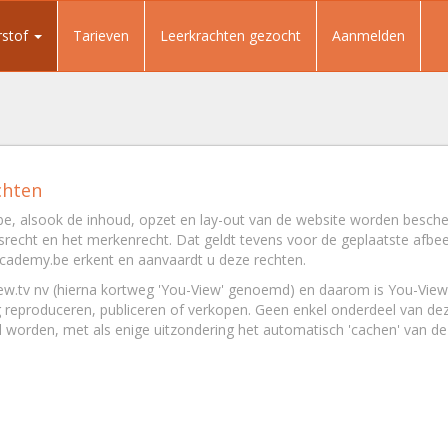
rstof
Tarieven
Leerkrachten gezocht
Aanmelden
chten
 alsook de inhoud, opzet en lay-out van de website worden bescher
echt en het merkenrecht. Dat geldt tevens voor de geplaatste afbeeld
ademy.be erkent en aanvaardt u deze rechten.
w.tv nv (hierna kortweg 'You-View' genoemd) en daarom is You-View
g reproduceren, publiceren of verkopen. Geen enkel onderdeel van d
worden, met als enige uitzondering het automatisch 'cachen' van de