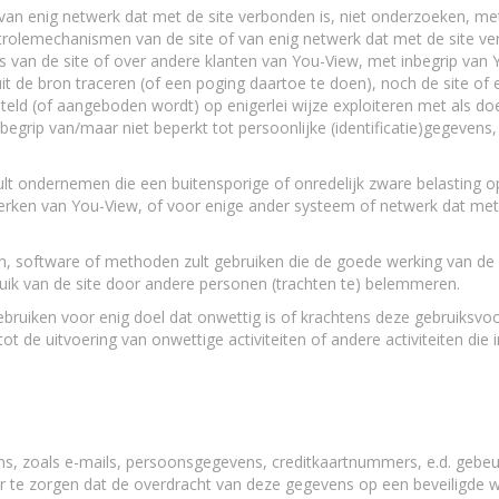
 van enig netwerk dat met de site verbonden is, niet onderzoeken, m
ontrolemechanismen van de site of van enig netwerk dat met de site v
s van de site of over andere klanten van You-View, met inbegrip van
t de bron traceren (of een poging daartoe te doen), noch de site of e
teld (of aangeboden wordt) op enigerlei wijze exploiteren met als doe
egrip van/maar niet beperkt tot persoonlijke (identificatie)gegevens, 
zult ondernemen die een buitensporige of onredelijk zware belasting o
erken van You-View, of voor enige ander systeem of netwerk dat me
n, software of methoden zult gebruiken die de goede werking van de s
ruik van de site door andere personen (trachten te) belemmeren.
bruiken voor enig doel dat onwettig is of krachtens deze gebruiksvo
 de uitvoering van onwettige activiteiten of andere activiteiten die
s, zoals e-mails, persoonsgegevens, creditkaartnummers, e.d. gebeur
r te zorgen dat de overdracht van deze gegevens op een beveiligde wi