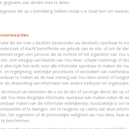
ze gegevens aan derden mee te delen.
gegevens die op u betrekking hebben zodat u in staat ben om aanpass
ksvoorwaarden
atie die we over u bezitten (waaronder uw identiteit) openbaar te ma
nderzoek of klacht betreffende uw gebruik van de site, of om de ident
e nemen tegen een persoon die de rechten of het eigendom van You-
site, met inbegrip van klanten van You-View, schade toebrengt of deze 
 allen tijde het recht voor alle informatie openbaar te maken die na
- en regelgeving, wettelijke procedures of verzoeken van overheids
penbaar te maken als dit naar mening van You-View vereist of toeges
r de uitwisseling van informatie met andere bedrijven en organisaties
de inhoud van berichten die u via de site of via enige dienst die op 
at You-View dergelijke informatie openbaar kan maken indien dit wett
enbaar maken van die informatie redelijkerwijs noodzakelijk is om t
orwaarden af te dwingen, om te reageren op claims dat deze inform
ten, het eigendom of de persoonlijke veiligheid van You-View, haar 
k te beschermen.