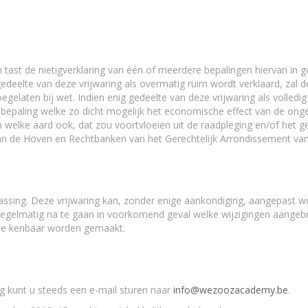
 tast de nietigverklaring van één of meerdere bepalingen hiervan in g
deelte van deze vrijwaring als overmatig ruim wordt verklaard, zal de
egelaten bij wet. Indien enig gedeelte van deze vrijwaring als volled
epaling welke zo dicht mogelijk het economische effect van de ongel
an welke aard ook, dat zou voortvloeien uit de raadpleging en/of het
an de Hoven en Rechtbanken van het Gerechtelijk Arrondissement va
passing. Deze vrijwaring kan, zonder enige aankondiging, aangepast wor
regelmatig na te gaan in voorkomend geval welke wijzigingen aangebr
e kenbaar worden gemaakt.
ng kunt u steeds een e-mail sturen naar
info@wezoozacademy.be
.