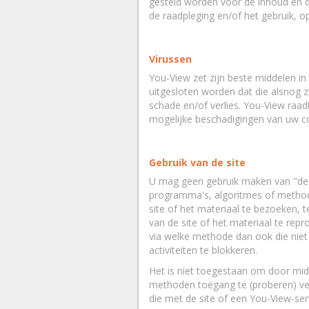
gesteld worden voor de inhoud en d
de raadpleging en/of het gebruik, o
Virussen
You-View zet zijn beste middelen i
uitgesloten worden dat die alsnog 
schade en/of verlies. You-View raad
mogelijke beschadigingen van uw 
Gebruik van de site
U mag geen gebruik maken van "deep
programma's, algoritmes of methodo
site of het materiaal te bezoeken, t
van de site of het materiaal te rep
via welke methode dan ook die niet s
activiteiten te blokkeren.
Het is niet toegestaan om door mid
methoden toegang te (proberen) ver
die met de site of een You-View-ser