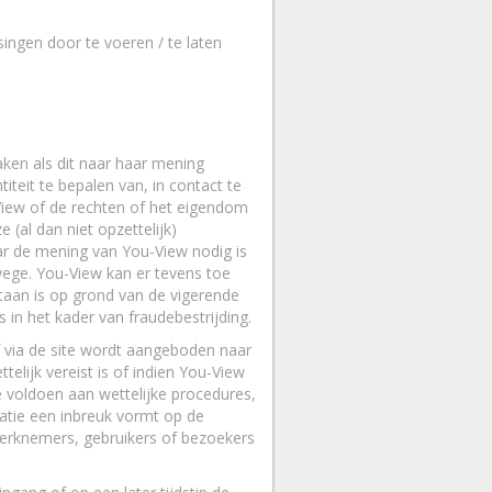
ingen door te voeren / te laten
ken als dit naar haar mening
iteit te bepalen van, in contact te
View of de rechten of het eigendom
(al dan niet opzettelijk)
ar de mening van You-View nodig is
wege. You-View kan er tevens toe
taan is op grond van de vigerende
 in het kader van fraudebestrijding.
of via de site wordt aangeboden naar
elijk vereist is of indien You-View
e voldoen aan wettelijke procedures,
atie een inbreuk vormt op de
werknemers, gebruikers of bezoekers