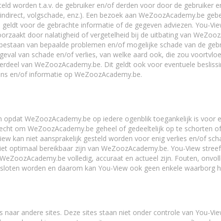
teld worden t.a.v. de gebruiker en/of derden voor door de gebruiker 
 indirect, volgschade, enz.). Een bezoek aan WeZoozAcademy.be gebeu
 geldt voor de gebrachte informatie of de gegeven adviezen. You-Vie
orzaakt door nalatigheid of vergetelheid bij de uitbating van WeZooz
estaan van bepaalde problemen en/of mogelijke schade van de gebru
geval van schade en/of verlies, van welke aard ook, die zou voortvloe
rdeel van WeZoozAcademy.be. Dit geldt ook voor eventuele beslissin
ns en/of informatie op WeZoozAcademy.be.
len opdat WeZoozAcademy.be op iedere ogenblik toegankelijk is voor 
t recht om WeZoozAcademy.be geheel of gedeeltelijk op te schorten of 
w kan niet aansprakelijk gesteld worden voor enig verlies en/of sch
/niet optimaal bereikbaar zijn van WeZoozAcademy.be. You-View stree
WeZoozAcademy.be volledig, accuraat en actueel zijn. Fouten, onvol
esloten worden en daarom kan You-View ook geen enkele waarborg h
naar andere sites. Deze sites staan niet onder controle van You-View