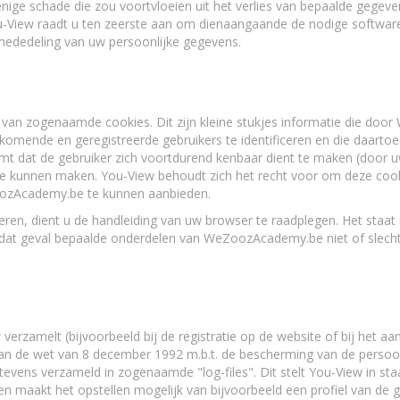
nige schade die zou voortvloeien uit het verlies van bepaalde gegeven
u-View raadt u ten zeerste aan om dienaangaande de nodige software 
mededeling van uw persoonlijke gegevens.
n zogenaamde cookies. Dit zijn kleine stukjes informatie die do
mende en geregistreerde gebruikers te identificeren en die daartoe 
 dat de gebruiker zich voortdurend kenbaar dient te maken (door u
te kunnen maken. You-View behoudt zich het recht voor om deze coo
oozAcademy.be te kunnen aanbieden.
eren, dient u de handleiding van uw browser te raadplegen. Het staat u
n dat geval bepaalde onderdelen van WeZoozAcademy.be niet of slecht
rzamelt (bijvoorbeeld bij de registratie op de website of bij het a
 van de wet van 8 december 1992 m.b.t. de bescherming van de persoon
tevens verzameld in zogenaamde "log-files". Dit stelt You-View in sta
maakt het opstellen mogelijk van bijvoorbeeld een profiel van de ge