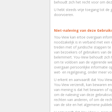
behoudt zich het recht voor om de
U hebt steeds vrije toegang tot de 
doorvoeren.
Niet-naleving van deze Gebrui
You-View kan ertoe overgaan inform
noodzakelijk is in verband met een o
treden met of juridische stappen t
van bezoekers of gebruikers van de 
belemmert. You-View behoudt zich te
om te voldoen aan de vigerende wet
overgaan persoonlijke informatie o
wet- en regelgeving, onder meer voo
U erkent en aanvaardt dat You-View 
You-View verzendt, kan bewaren en d
van mening is dat het bewaren of op
om de naleving van deze gebruiksvo
rechten van anderen, of om de rech
van de site en het algemene publie