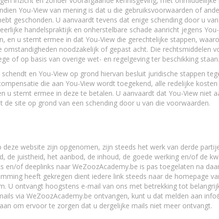
gen inzicht en zonder voorafgaande kennisgeving, met onmiddellijke in
indien You-View van mening is dat u die gebruiksvoorwaarden of ande
 hebt geschonden. U aanvaardt tevens dat enige schending door u v
eerlijke handelspraktijk en onherstelbare schade aanricht jegens You
jn, en u stemt ermee in dat You-View die gerechtelijke stappen, waa
 omstandigheden noodzakelijk of gepast acht. Die rechtsmiddelen v
e of op basis van overige wet- en regelgeving ter beschikking staan
schendt en You-View op grond hiervan besluit juridische stappen teg
compensatie die aan You-View wordt toegekend, alle redelijke kosten 
n u stemt ermee in deze te betalen. U aanvaardt dat You-View niet aa
t de site op grond van een schending door u van die voorwaarden.
p deze website zijn opgenomen, zijn steeds het werk van derde partije
d, de juistheid, het aanbod, de inhoud, de goede werking en/of de k
inks en/of deeplinks naar WeZoozAcademy.be is pas toegelaten na d
temming heeft gekregen dient iedere link steeds naar de homepage 
. U ontvangt hoogstens e-mail van ons met betrekking tot belangrijk
mails via WeZoozAcademy.be ontvangen, kunt u dat melden aan inf
aan om ervoor te zorgen dat u dergelijke mails niet meer ontvangt.