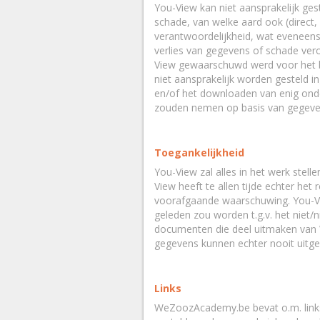
You-View kan niet aansprakelijk ges
schade, van welke aard ook (direct,
verantwoordelijkheid, wat eveneens
verlies van gegevens of schade vero
View gewaarschuwd werd voor het b
niet aansprakelijk worden gesteld in
en/of het downloaden van enig onde
zouden nemen op basis van gegeve
Toegankelijkheid
You-View zal alles in het werk stel
View heeft te allen tijde echter he
voorafgaande waarschuwing. You-Vie
geleden zou worden t.g.v. het niet
documenten die deel uitmaken van 
gegevens kunnen echter nooit uitg
Links
WeZoozAcademy.be bevat o.m. links 