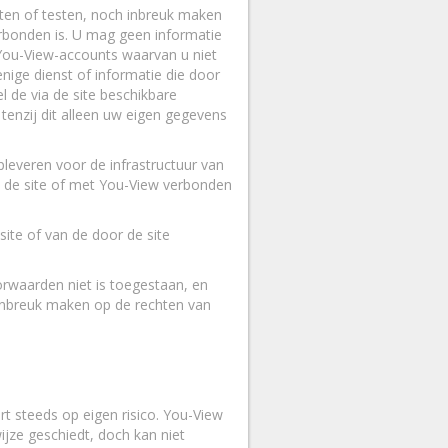
eten of testen, noch inbreuk maken
erbonden is. U mag geen informatie
 You-View-accounts waarvan u niet
nige dienst of informatie die door
l de via de site beschikbare
tenzij dit alleen uw eigen gegevens
pleveren voor de infrastructuur van
t de site of met You-View verbonden
ite of van de door de site
orwaarden niet is toegestaan, en
 inbreuk maken op de rechten van
t steeds op eigen risico. You-View
jze geschiedt, doch kan niet