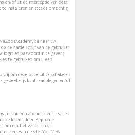
s en/of uit de interceptie van deze
te installeren en steeds omzichtig
or WeZoozAcademy.be naar uw
op de harde schijf van de gebruiker
w login en paswoord in te geven)
kies te gebruiken om u een
 vrij om deze optie uit te schakelen
s gedeeltelijk kunt raadplegen en/of
angaan van een abonnement ), vallen
lijke levenssfeer. Bepaalde
at om o.a. het verkeer naar
bruikers van de site. You-View